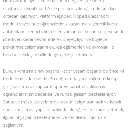
Final Okulları aynı zamanda sadece öğrencilerine özel
oluşturulan FinalSmartZone platformu ile eğitimde sınırları
ortadan kaldırıyor. Platform içindeki Flipped Classroom
modülü sayesinde öğrencilerimiz kazanımlara yönelik konu
anlatımlarını kendi belirledikleri zaman ve mekan çerçevesinde
istedikleri kadar tekrar ederek izleyebiliyor ve böylece
pekiştirme çalışmalarını okulda eğitmenleri ve akranları ile
beraber etkileşim hâlinde gerçekleştirebiliyorlar.
Bunun yanı sıra sınav başarısı kadar yaşam başarısı da öncelikli
hedeflerimizden biridir. Bu doğrultuda yürüttüğümüz kulüp
çalışmalarımızda kapsamlı spor ve sanat etkinlikleri ile
öğrencilerimizin bedensel ve ruhsal gelişimi destekleniyor.
Sanat ve müzik atölyelerinde yapılan çalışmalar, açık ve kapalı
spor alanlarında yapılan faaliyetler ile öğrencilerimizin yetenek,
ilgi ve ihtiyaçlarını keşfetmeleri ve kendilerini tanımaları
sağlanıyor.