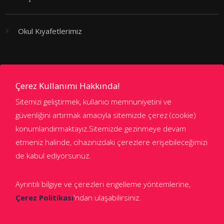
Okul Kıyafetlerimiz
Kademeler
Çerez Kullanımı Hakkında!
Sitemizi geliştirmek, kullanıcı memnuniyetini ve
Anaokulu
güvenliğini artırmak amacıyla sitemizde çerez (cookie)
konumlandırmaktayız.Sitemizde gezinmeye devam
İlkokul
etmeniz halinde, cihazınızdaki çerezlere erişebileceğimizi
Ortaokul
de kabul ediyorsunuz.
Lise
Ayrıntılı bilgiye ve çerezleri engelleme yöntemlerine,
Çerez Politikası
'ndan ulaşabilirsiniz.